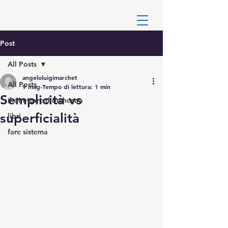
Post
All Posts
angeloluigimarchet
All Posts
9 mag
Tempo di lettura: 1 min
Semplicità vs
il direttore d'orchestra
superficialità
libri
fare sistema