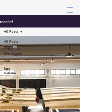
pensieri
All Posts
All Posts
il direttore
d'orchestra
libri
fare
sistema