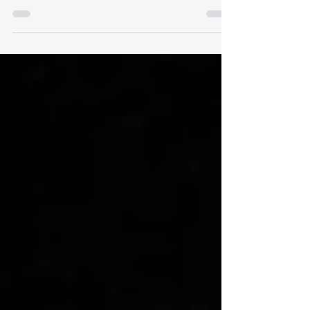
direttore d’orchestra non c’è. Eppure l’orchestra
continua a suonare. Gli orchestrali si guardano,
seguono il ritmo, mantengono l’equilibrio. Il
sistema continua a funzionare anche senza una
presenza centrale visibile. Forse è proprio qui
che la leadership cambia significato. Spesso si
associa il leader a chi decide e coordina tutto.
Alla figura indispensabile. A quella presenza
continua s