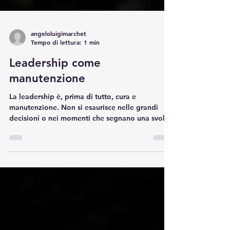
angeloluigimarchet
Tempo di lettura: 1 min
Leadership come
manutenzione
La leadership è, prima di tutto, cura e
manutenzione. Non si esaurisce nelle grandi
decisioni o nei momenti che segnano una svolta.
Non vive solo nei passaggi straordinari. Vive nel
quotidiano, spesso lontano dai riflettori. Nel
modo in cui si osserva, si ascolta e si interviene,
anche quando non è urgente. È un lavoro fatto
di aggiustamenti costanti, quasi invisibili. Ciò
che tiene in piedi un sistema non sono solo le