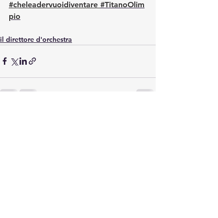
#cheleadervuoidiventare
#TitanoOlim
pio
il direttore d'orchestra
Mostra tutti
Post recenti