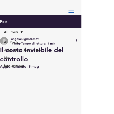
Post
All Posts
angeloluigimarchet
All Posts
1 mag
Tempo di lettura: 1 min
Il costo invisibile del
il direttore d'orchestra
controllo
libri
fare sistema
Aggiornamento:
9 mag