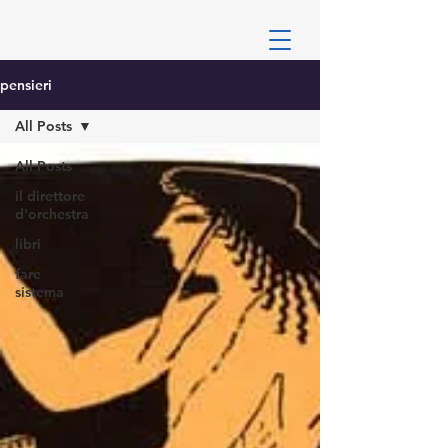
pensieri
All Posts
All Posts
il direttore
d'orchestra
libri
fare
sistema